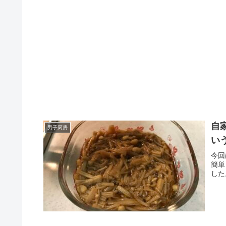
自
男子厨房
い
今回
簡単
した