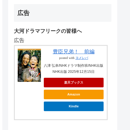
広告
大河ドラマフリークの皆様へ
広告
豊臣兄弟！ 前編
posted with
ヨメレバ
八津 弘幸/NHKドラマ制作班/NHK出版
NHK出版 2025年12月15日
楽天ブックス
Amazon
Kindle