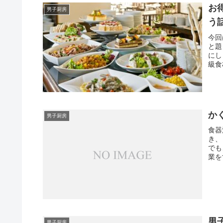
お
男子厨房
う
今回
と題
にし
級食
か
男子厨房
食器
き、
でも
業を
男
男子厨房