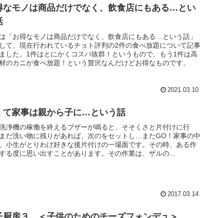
得なモノは商品だけでなく、飲食店にもある…とい
話
は「お得なモノは商品だけでなく、飲食店にもある…という話」
して、現在行われているチョト評判の2件の食べ放題について記事
ました。1件はとにかくコスパ抜群！というもので、もう1件は高
材のカニが食べ放題！という贅沢なんだけどお得なものです。
2021.03.10
くて家事は親から子に…という話
洗浄機の稼働を終えるブザーが鳴ると、そそくさと片付けに行
まだ洗い物に残りがあれば、次のをセットし…またGO！家事の中
、小生がとりわけ好きな後片付けの一場面です。その時、ある作
する度に思い出すことがあります。その作業は、ザルの...
2017.03.14
子厨房３ ＜子供のためのチーズフォンデュ＞