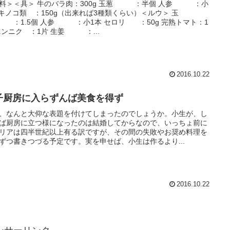
料＞＜具＞ 牛のバラ肉：300g 玉葱 ：半個 人参 ：小
 キノコ類 ：150g（出来れば3種類くらい）＜ルウ＞ 玉
：1.5個 人参 ：小1本 セロリ ：50g 完熟トマト：1
ニンニク ：1片 生姜 ：...
2016.10.22
子厨房に入らずんば美食を得ず
、なんと大仰な表題を付けてしまったのでしょうか。小生が、し
ば厨房に立つ様になったのは結婚してからなので、いっちょ前に
リアは四半世紀以上有る訳ですが、その間の失敗やお奨め料理を
ずつ書きつづる予定です。実を申せば、小生は作るより...
2016.10.22