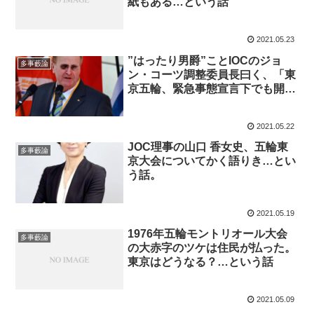
紙もある…という話
2021.05.23
”はったり男爵”ことIOCのジョ
多事藪論
ン・コーツ調整委員長曰く、「東
京五輪、緊急事態宣言下でも開
催」…という話
2021.05.22
JOC理事の山口 香女史、五輪東
多事藪論
京大会についてかく語りき…とい
う話。
2021.05.19
1976年五輪モントリオール大会
多事藪論
の大赤字のツケは住民が払った。
東京はどうなる？…という話
2021.05.09