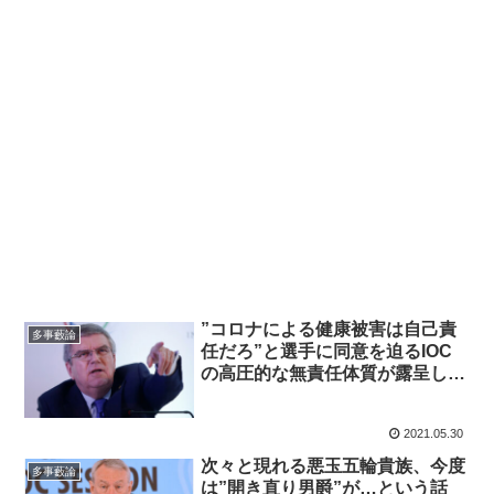
”コロナによる健康被害は自己責
多事藪論
任だろ”と選手に同意を迫るIOC
の高圧的な無責任体質が露呈し
た…という話
2021.05.30
次々と現れる悪玉五輪貴族、今度
多事藪論
は”開き直り男爵”が…という話