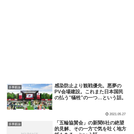
感染防止より観戦優先。悪夢の
多事藪論
PV会場建設。これまた日本国民
の払う”犠牲”の一つ…という話。
2021.05.27
「五輪協賛会」の新聞6社の絶望
多事藪論
的見解、その一方で気を吐く地方