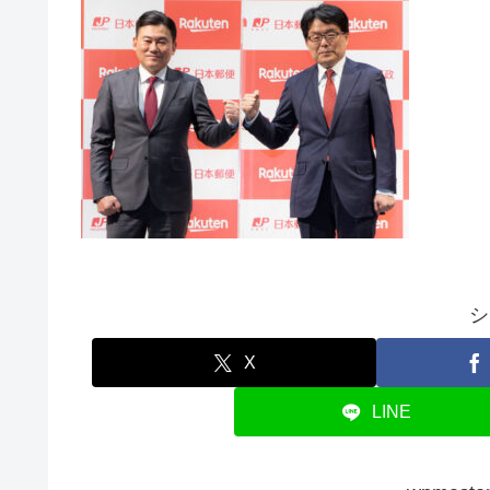
シ
X
LINE