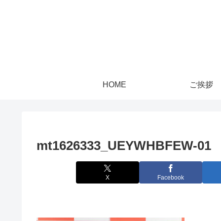
HOME
ご挨拶
mt1626333_UEYWHBFEW-01
X
Facebook