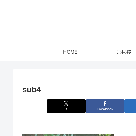
HOME
ご挨拶
sub4
X
Facebook